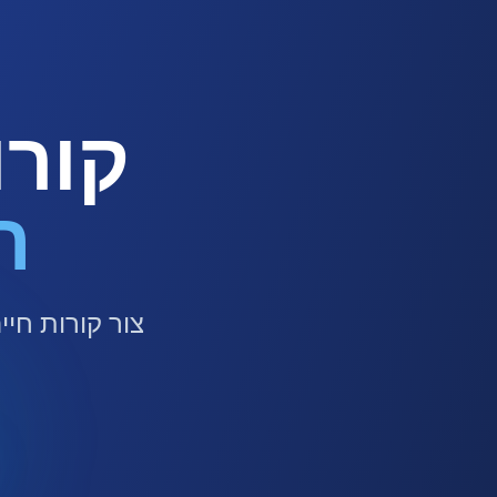
קורו
ת